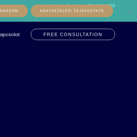
Call Today, Toll Free:
929-242-6868
FOGADOM
ADATKEZELÉSI TÁJÉKOZTATÓ
apcsolat
FREE CONSULTATION