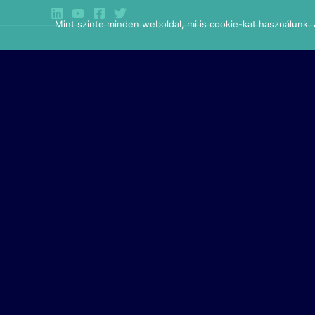
Skip
Mint szinte minden weboldal, mi is cookie-kat használunk. A
to
content