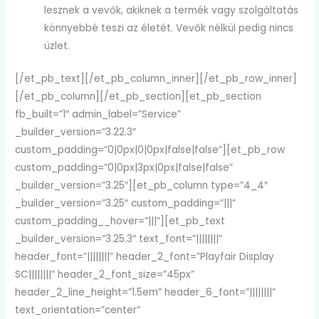
lesznek a vevők, akiknek a termék vagy szolgáltatás
könnyebbé teszi az életét. Vevők nélkül pedig nincs
üzlet.
[/et_pb_text][/et_pb_column_inner][/et_pb_row_inner]
[/et_pb_column][/et_pb_section][et_pb_section
fb_built=”1″ admin_label=”Service”
_builder_version=”3.22.3″
custom_padding=”0|0px|0|0px|false|false”][et_pb_row
custom_padding=”0|0px|3px|0px|false|false”
_builder_version=”3.25″][et_pb_column type=”4_4″
_builder_version=”3.25″ custom_padding=”|||”
custom_padding__hover=”|||”][et_pb_text
_builder_version=”3.25.3″ text_font=”||||||||”
header_font=”||||||||” header_2_font=”Playfair Display
SC||||||||” header_2_font_size=”45px”
header_2_line_height=”1.5em” header_6_font=”||||||||”
text_orientation=”center”