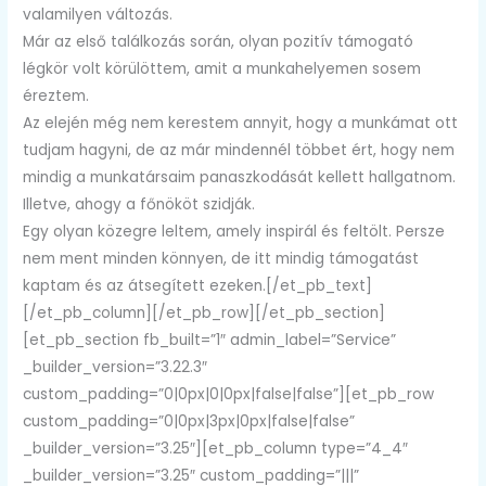
valamilyen változás.
Már az első találkozás során, olyan pozitív támogató
légkör volt körülöttem, amit a munkahelyemen sosem
éreztem.
Az elején még nem kerestem annyit, hogy a munkámat ott
tudjam hagyni, de az már mindennél többet ért, hogy nem
mindig a munkatársaim panaszkodását kellett hallgatnom.
Illetve, ahogy a főnököt szidják.
Egy olyan közegre leltem, amely inspirál és feltölt. Persze
nem ment minden könnyen, de itt mindig támogatást
kaptam és az átsegített ezeken.[/et_pb_text]
[/et_pb_column][/et_pb_row][/et_pb_section]
[et_pb_section fb_built=”1″ admin_label=”Service”
_builder_version=”3.22.3″
custom_padding=”0|0px|0|0px|false|false”][et_pb_row
custom_padding=”0|0px|3px|0px|false|false”
_builder_version=”3.25″][et_pb_column type=”4_4″
_builder_version=”3.25″ custom_padding=”|||”