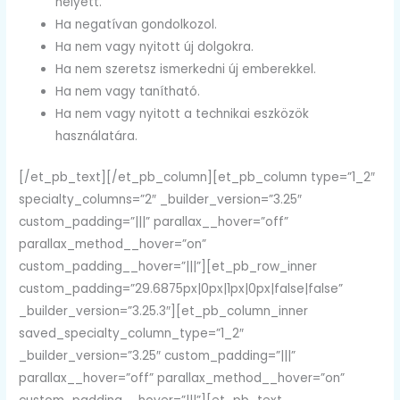
helyett.
Ha negatívan gondolkozol.
Ha nem vagy nyitott új dolgokra.
Ha nem szeretsz ismerkedni új emberekkel.
Ha nem vagy tanítható.
Ha nem vagy nyitott a technikai eszközök
használatára.
[/et_pb_text][/et_pb_column][et_pb_column type=”1_2″
specialty_columns=”2″ _builder_version=”3.25″
custom_padding=”|||” parallax__hover=”off”
parallax_method__hover=”on”
custom_padding__hover=”|||”][et_pb_row_inner
custom_padding=”29.6875px|0px|1px|0px|false|false”
_builder_version=”3.25.3″][et_pb_column_inner
saved_specialty_column_type=”1_2″
_builder_version=”3.25″ custom_padding=”|||”
parallax__hover=”off” parallax_method__hover=”on”