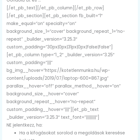
Gondold át és …
[/et_pb_text][/et_pb_column][/et_pb_row]
[/et_pb_section][et_pb_section fb_built=”1″
make_equal=”on” specialty=”on”
background_size_1=”cover” background_repeat_1=”no-
repeat” _builder_version=”3.25.3″
custom_padding=”30px|0px|31px|0px|false|false”]
[et_pb_column type=”1_2″ _builder_version=”3.25″
custom_padding=”|||”
bg_img__hover=”https://kotetlenmunka.hu/wp-
content/uploads/2019/07/laptop-600×867.jpg”
parallax__hover=”off” parallax_method__hover=”on”
background_size__hover=”cover”
background_repeat__hover=”no-repeat”
custom_padding__hover=”|||”][et_pb_text
_builder_version=”3.25.3″ text_font=”||||||||”]
NE jelentkezz, ha:
Ha a kifogásokat sorolod a megoldások keresése