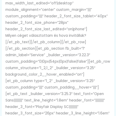
max_width_last_edited=”off|desktop”
module_alignment=”center” custom_margin=”|||”
custom_padding=”|||” header_2_font_size_tablet=”40px”
header_2_font_size_phone=”28px”
header_2_font_size_last_edited=”on|phone”]
Milyen céget választottam és hova invitállak?
[/et_pb_text][/et_pb_column][/et_pb_row]
[/et_pb_section][et_pb_section fb_built=”1″
admin_label=”Service” _builder_version=”3.22.3″
custom_padding=”0|0px|54px|0px|false|false”][et_pb_row
column_structure=”1_2,1_2″ _builder_version=”3.25″
background_color_2__hover_enabled=”on”]
[et_pb_column type=”1_2″ _builder_version=”3.25″
custom_padding=”|||” custom_padding__hover=”|||”]
[et_pb_text _builder_version=”3.25.3″ text_font=”Open
Sans||||||||” text_line_height=”1.8em” header_font=”||||||||”
header_3_font=”Playfair Display SC||||||||”
header_3_font_size=”26px” header_3_line_height=”1.6em”