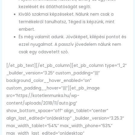
kezelését és átláthatóságát segíti.
Kiváló szakmai képzéseket. Nálunk nem csak a
termékekről tanulhatsz, Téged is képzünk, mint
embert.
És még valamit adunk. Jövőképet, kilépési pontot és
ezzel nyugalmat. A passzív jövedelem nálunk nem
csak egy odavetett szó.
[/et_pb_text][/et_pb_column][et_pb_column type=”1_2″
_builder_version=”3.25″ custom_padding=”|||”
background_color__hover_enabled=”on”
custom_padding__hover=”|||”][et_pb_image
src=”https://kotetlenmunka.hu/wp-
content/uploads/2018/11/auto.jpg”
show_bottom_space=”off” align_tablet=”center”
align_last_edited=”on|desktop” _builder_version=”3.25.3″
max_width_tablet=”54%” max_width_phone=”63%”
max_width_last_edited=”on|desktop”