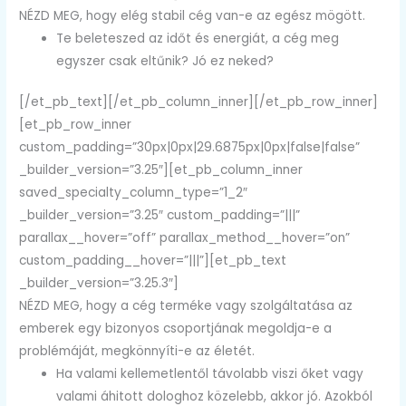
NÉZD MEG, hogy elég stabil cég van-e az egész mögött.
Te beleteszed az időt és energiát, a cég meg
egyszer csak eltűnik? Jó ez neked?
[/et_pb_text][/et_pb_column_inner][/et_pb_row_inner]
[et_pb_row_inner
custom_padding=”30px|0px|29.6875px|0px|false|false”
_builder_version=”3.25″][et_pb_column_inner
saved_specialty_column_type=”1_2″
_builder_version=”3.25″ custom_padding=”|||”
parallax__hover=”off” parallax_method__hover=”on”
custom_padding__hover=”|||”][et_pb_text
_builder_version=”3.25.3″]
NÉZD MEG, hogy a cég terméke vagy szolgáltatása az
emberek egy bizonyos csoportjának megoldja-e a
problémáját, megkönnyíti-e az életét.
Ha valami kellemetlentől távolabb viszi őket vagy
valami áhitott dologhoz közelebb, akkor jó. Azokból