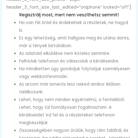
header_3_font_size_last_edited=”on|phone” locked=”off”]
Regisztrálj most, mert nem veszíthetsz semmit!
Ha van fél órád és érdekelnek a részletek, ne hagyd
ki.
Ez egy lehetőség, amit hallgass meg és utána dönts,
már a tények birtokában.
Az adataid elküldése nem kötelez semmire.
Felhívlak telefonon és válaszolok a kérdéseidre.
Ha mindketten úgy gondoljuk folytatjuk személyesen
vagy webkonferencián.
Az arcom már ismerős lesz neked amikor élőben
találkozunk.
Lehet, hogy nem minden egyértelmű, a fentiekből.
Lehet, hogy túl homályosan fogalmaztam. A
kérdéseidet írd fel és a részleteket telefonon
megbeszéljük.
Összességében nagyon örülök, hogy rám találtál, és