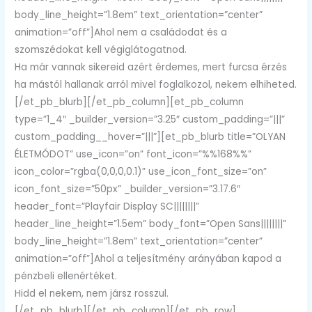
body_line_height=”1.8em” text_orientation=”center”
animation=”off”]Ahol nem a családodat és a
szomszédokat kell végiglátogatnod.
Ha már vannak sikereid azért érdemes, mert furcsa érzés
ha mástól hallanak arról mivel foglalkozol, nekem elhiheted.
[/et_pb_blurb][/et_pb_column][et_pb_column
type=”1_4″ _builder_version=”3.25″ custom_padding=”|||”
custom_padding__hover=”|||”][et_pb_blurb title=”OLYAN
ÉLETMÓDOT” use_icon=”on” font_icon=”%%168%%”
icon_color=”rgba(0,0,0,0.1)” use_icon_font_size=”on”
icon_font_size=”50px” _builder_version=”3.17.6″
header_font=”Playfair Display SC||||||||”
header_line_height=”1.5em” body_font=”Open Sans||||||||”
body_line_height=”1.8em” text_orientation=”center”
animation=”off”]Ahol a teljesítmény arányában kapod a
pénzbeli ellenértéket.
Hidd el nekem, nem jársz rosszul.
[/et_pb_blurb][/et_pb_column][/et_pb_row]