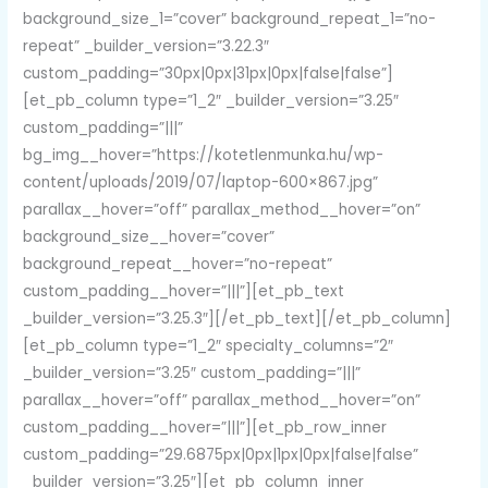
background_size_1=”cover” background_repeat_1=”no-
repeat” _builder_version=”3.22.3″
custom_padding=”30px|0px|31px|0px|false|false”]
[et_pb_column type=”1_2″ _builder_version=”3.25″
custom_padding=”|||”
bg_img__hover=”https://kotetlenmunka.hu/wp-
content/uploads/2019/07/laptop-600×867.jpg”
parallax__hover=”off” parallax_method__hover=”on”
background_size__hover=”cover”
background_repeat__hover=”no-repeat”
custom_padding__hover=”|||”][et_pb_text
_builder_version=”3.25.3″][/et_pb_text][/et_pb_column]
[et_pb_column type=”1_2″ specialty_columns=”2″
_builder_version=”3.25″ custom_padding=”|||”
parallax__hover=”off” parallax_method__hover=”on”
custom_padding__hover=”|||”][et_pb_row_inner
custom_padding=”29.6875px|0px|1px|0px|false|false”
_builder_version=”3.25″][et_pb_column_inner