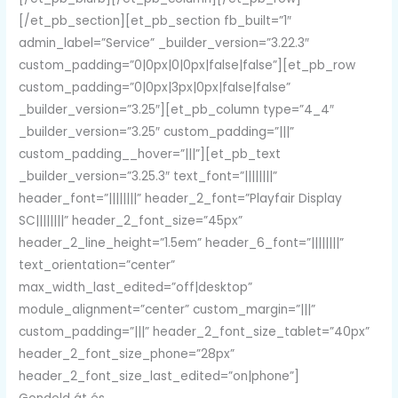
[/et_pb_section][et_pb_section fb_built=”1″
admin_label=”Service” _builder_version=”3.22.3″
custom_padding=”0|0px|0|0px|false|false”][et_pb_row
custom_padding=”0|0px|3px|0px|false|false”
_builder_version=”3.25″][et_pb_column type=”4_4″
_builder_version=”3.25″ custom_padding=”|||”
custom_padding__hover=”|||”][et_pb_text
_builder_version=”3.25.3″ text_font=”||||||||”
header_font=”||||||||” header_2_font=”Playfair Display
SC||||||||” header_2_font_size=”45px”
header_2_line_height=”1.5em” header_6_font=”||||||||”
text_orientation=”center”
max_width_last_edited=”off|desktop”
module_alignment=”center” custom_margin=”|||”
custom_padding=”|||” header_2_font_size_tablet=”40px”
header_2_font_size_phone=”28px”
header_2_font_size_last_edited=”on|phone”]