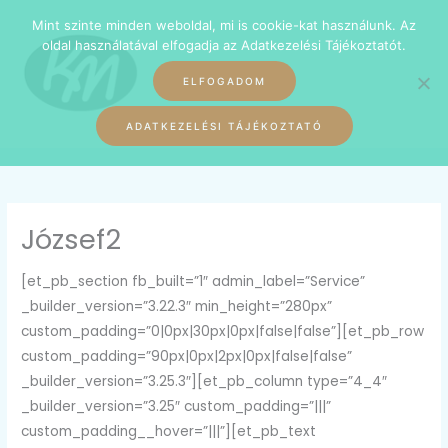
Skip
Mint szinte minden weboldal, mi is cookie-kat használunk. Az
to
oldal használatával elfogadja az Adatkezelési Tájékoztatót.
content
ELFOGADOM
ADATKEZELÉSI TÁJÉKOZTATÓ
József2
[et_pb_section fb_built=”1″ admin_label=”Service”
_builder_version=”3.22.3″ min_height=”280px”
custom_padding=”0|0px|30px|0px|false|false”][et_pb_row
custom_padding=”90px|0px|2px|0px|false|false”
_builder_version=”3.25.3″][et_pb_column type=”4_4″
_builder_version=”3.25″ custom_padding=”|||”
custom_padding__hover=”|||”][et_pb_text