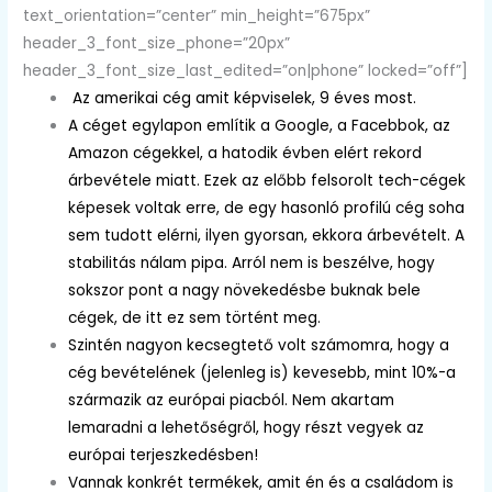
text_orientation=”center” min_height=”675px”
header_3_font_size_phone=”20px”
header_3_font_size_last_edited=”on|phone” locked=”off”]
Az amerikai cég amit képviselek, 9 éves most.
A céget egylapon említik a Google, a Facebbok, az
Amazon cégekkel,
a hatodik évben elért rekord
árbevétele miatt. Ezek az előbb felsorolt tech-cégek
képesek voltak erre, de egy hasonló profilú cég soha
sem tudott elérni, ilyen gyorsan, ekkora árbevételt. A
stabilitás nálam pipa. Arról nem is beszélve, hogy
sokszor pont a nagy növekedésbe buknak bele
cégek, de itt ez sem történt meg.
Szintén nagyon kecsegtető volt számomra, hogy a
cég bevételének (jelenleg is) kevesebb, mint 10%-a
származik az európai piacból. Nem akartam
lemaradni a lehetőségről, hogy részt vegyek az
európai terjeszkedésben!
Vannak konkrét termékek, amit én és a családom is