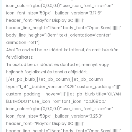
icon_color=”rgba(0,0,0,0.1)” use_icon_font_size=”on”
icon_font_size=”50px” _builder_version=”3.17.6″
header_font=”Playfair Display SC||||||||”
header_line_height=”1.5em” body_font=”Open Sans||||||||”
body_line_height=”1.8em” text_orientation=”center”
animation=”off”]
Ahol Te osztod be az idődet kötetlenül, és amit büszkén
felvállalhatsz.
Te osztod be az idődet és döntöd el, mennyit vagy
hajlandó foglalkozni és tenni a céljaidért.
[/et_pb_blurb][/et_pb_column][et_pb_column
type=”1_4″ _builder_version=”3.25″ custom_padding=”|||”
custom_padding__hover=”|||”][et_pb_blurb title=”OLYAN
ÉLETMÓDOT” use_icon=”on” font_icon=”%%168%%”
icon_color=”rgba(0,0,0,0.1)” use_icon_font_size=”on”
icon_font_size=”50px” _builder_version=”3.25.3″
header_font=”Playfair Display SC||||||||”
header_line_height=”1.5em” body_font=”Open Sans||||||||”