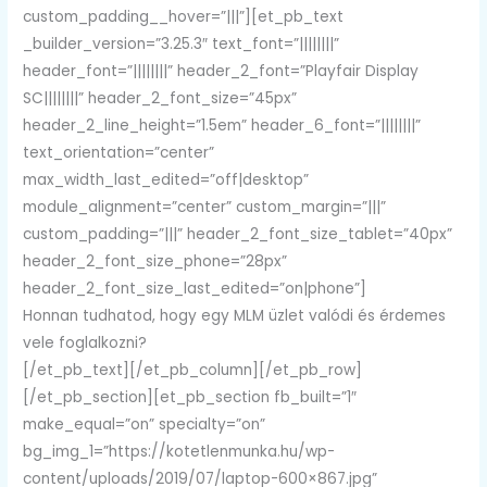
custom_padding__hover=”|||”][et_pb_text
_builder_version=”3.25.3″ text_font=”||||||||”
header_font=”||||||||” header_2_font=”Playfair Display
SC||||||||” header_2_font_size=”45px”
header_2_line_height=”1.5em” header_6_font=”||||||||”
text_orientation=”center”
max_width_last_edited=”off|desktop”
module_alignment=”center” custom_margin=”|||”
custom_padding=”|||” header_2_font_size_tablet=”40px”
header_2_font_size_phone=”28px”
header_2_font_size_last_edited=”on|phone”]
Honnan tudhatod, hogy egy MLM üzlet valódi és érdemes
vele foglalkozni?
[/et_pb_text][/et_pb_column][/et_pb_row]
[/et_pb_section][et_pb_section fb_built=”1″
make_equal=”on” specialty=”on”
bg_img_1=”https://kotetlenmunka.hu/wp-
content/uploads/2019/07/laptop-600×867.jpg”