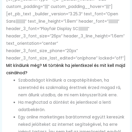
custom_padding=”|||” custom_padding__hover=”|||”]
[et_pb_text _builder_version=”3.25.3″ text_font=”Open
Sans||||||||” text_line_height=”1.8em” header_font=”||||||||”
header_3_font=”Playfair Display SC||||||||”
header_3_font_size=”26px” header_3_line_height=”1.6em”
text_orientation=”center”
header_3_font_size_phone=”20px”
header_3_font_size_last_edited=”on|phone” locked=”off”]
Mit kínálunk még? Mi történik ha jelentkezel és mit kell majd
csinálnod?
Szabadságot kínálunk a csapatépítésben, ha
szeretnéd és szakmailag érettnek érzed magad rá,
nem állunk utadba, de mi nem kényszerítünk erre.
Ha meghoztad a döntést és jelentkezel a lenti
adatbekérőn.
Egy online marketinges barátommal együtt keresünk
neked jelölteket az internet segítségével, ha erre
igényt tartasz. Így nem kell az ismerőseidet egyből