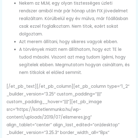
Nekem az MLM, egy olyan tisztességes üzleti
rendszer amiből már pár hónap után FIX jövedelmet
realizáltam. Körülbelül egy év múlva, már főállásban
csak ezzel foglalkoztam. Nem titok, ezért sokat
dolgoztam.
Azt merem állítani, hogy sikeres vagyok ebben.
A törvények miatt nem állíthatom, hogy ezt TE le
tudod másolni. Viszont azt meg tudom ígérni, hogy
segítelek ebben. Megmutatom hogyan csináltam, és
nem titkolok el előled semmit.
[/et_pb_text][/et_pb_column][et_pb_column type=”1_2″
_builder_version=”3.25″ custom_padding=”|||”
custom_padding__hover=”|||”][et_pb_image
src=”https://kotetlenmunka.hu/wp-
content/uploads/2019/07/elismeres.jpg”
align_tablet=”center” align_last_edited=”on|desktop”
_builder_version=”3.25.3″ border_width_all=”8px”