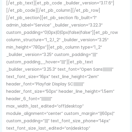
[/et_pb_text][et_pb_code _builder_version=”3.17.6″]
[/et_pb_code][/et_pb_column][/et_pb_row]
[/et_pb_section][et_pb_section fb_built=”1″
admin_label=”Service” _builder_version=”3.22.3″
custom_padding=”0|0px|0|0px|false|false”][et_pb_row
column_structure=”1_2,1_2″ _builder_version=”3.25″
min_height=”780px”][et_pb_column type=”1_2″
_builder_version=”3.25″ custom_padding=”|||”
custom_padding__hover=”|||”][et_pb_text
_builder_version=”3.25.3″ text_font=”Open Sans||||||||”
text_font_size=”16px” text_line_height=”2em”
header_font=”Playfair Display SC||||||||”
header_font_size=”50px” header_line_height=”1.5em”
header_6_font=”||||||||”
max_width_last_edited=”off|desktop”
module_alignment=”center” custom_margin=”||60px|”
custom_padding=”|||” text_font_size_phone=”14px”
text_font_size_last_edited=”on|desktop”