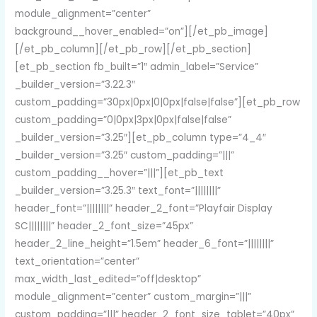
module_alignment=”center”
background__hover_enabled=”on”][/et_pb_image]
[/et_pb_column][/et_pb_row][/et_pb_section]
[et_pb_section fb_built=”1″ admin_label=”Service”
_builder_version=”3.22.3″
custom_padding=”30px|0px|0|0px|false|false”][et_pb_row
custom_padding=”0|0px|3px|0px|false|false”
_builder_version=”3.25″][et_pb_column type=”4_4″
_builder_version=”3.25″ custom_padding=”|||”
custom_padding__hover=”|||”][et_pb_text
_builder_version=”3.25.3″ text_font=”||||||||”
header_font=”||||||||” header_2_font=”Playfair Display
SC||||||||” header_2_font_size=”45px”
header_2_line_height=”1.5em” header_6_font=”||||||||”
text_orientation=”center”
max_width_last_edited=”off|desktop”
module_alignment=”center” custom_margin=”|||”
custom_padding=”|||” header_2_font_size_tablet=”40px”