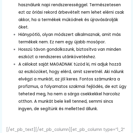
használunk napi rendszerességgel. Természetesen
ezt az óriási rekord árbevételt nem lehet elérni csak
akkor, ha a termékek működnek és újravásárolják
őket.
Hiánypótló, olyan módszert alkalmaznak, amit más
termékek nem. Ez nem egy újabb mosópor.
Hosszú távon gondolkozunk, biztosítva van minden
eszközt a rendszeres utánkövetéshez.
A célokat saját MAGADNAK tüzöd ki, mi adjuk hozzá
az eszközöket, hogy elérd, amit szeretnél. Aki nálunk
elvégzi a munkát, az jól keres. Fontos számunkra a
profizmus, a folyamatos szakmai fejlődés, de ezt úgy
teheted meg, ha nem a sárga csekkekkel harcolsz
otthon. A munkát bele kell tenned, semmi sincs
ingyen, de segítünk és melletted állunk.
[/et_pb_text][/et_pb_column][et_pb_column type=”1_2″