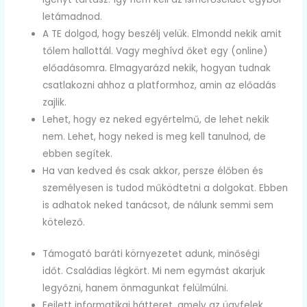
letámadnod.
A TE dolgod, hogy beszélj velük. Elmondd nekik amit
tőlem hallottál. Vagy meghívd őket egy (online)
előadásomra. Elmagyarázd nekik, hogyan tudnak
csatlakozni ahhoz a platformhoz, amin az előadás
zajlik.
Lehet, hogy ez neked egyértelmű, de lehet nekik
nem. Lehet, hogy neked is meg kell tanulnod, de
ebben segítek.
Ha van kedved és csak akkor, persze élőben és
személyesen is tudod működtetni a dolgokat. Ebben
is adhatok neked tanácsot, de nálunk semmi sem
kötelező.
Támogató baráti környezetet adunk, minőségi
időt. Családias légkört. Mi nem egymást akarjuk
legyőzni, hanem önmagunkat felülmúlni.
Fejlett informatikai hátteret, amely az ügyfelek