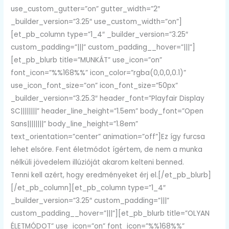
use_custom_gutter=”on” gutter_width=”2″
_builder_version=”3.25″ use_custom_width=”on”]
[et_pb_column type=”1_4″ _builder_version=”3.25″
custom_padding=”|||” custom_padding__hover=”|||”]
[et_pb_blurb title=”MUNKÁT” use_icon=”on”
font_icon=”%%168%%” icon_color=”rgba(0,0,0,0.1)”
use_icon_font_size=”on” icon_font_size=”50px”
_builder_version=”3.25.3″ header_font=”Playfair Display
SC||||||||” header_line_height=”1.5em” body_font=”Open
Sans||||||||” body_line_height=”1.8em”
text_orientation=”center” animation=”off”]Ez így furcsa
lehet elsőre. Fent életmódot ígértem, de nem a munka
nélküli jövedelem illúzióját akarom kelteni benned.
Tenni kell azért, hogy eredményeket érj el.[/et_pb_blurb]
[/et_pb_column][et_pb_column type=”1_4″
_builder_version=”3.25″ custom_padding=”|||”
custom_padding__hover=”|||”][et_pb_blurb title=”OLYAN
ÉLETMÓDOT” use_icon=”on” font_icon=”%%168%%”