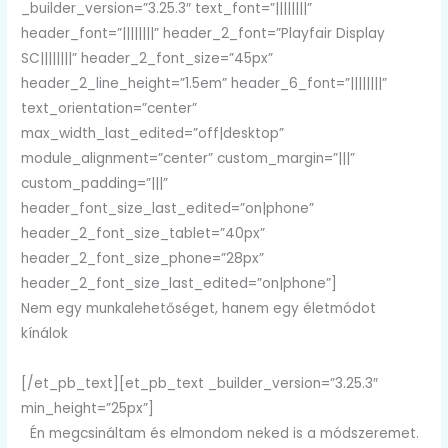
_builder_version=”3.25.3″ text_font=”||||||||”
header_font=”||||||||” header_2_font=”Playfair Display
SC||||||||” header_2_font_size=”45px”
header_2_line_height=”1.5em” header_6_font=”||||||||”
text_orientation=”center”
max_width_last_edited=”off|desktop”
module_alignment=”center” custom_margin=”|||”
custom_padding=”|||”
header_font_size_last_edited=”on|phone”
header_2_font_size_tablet=”40px”
header_2_font_size_phone=”28px”
header_2_font_size_last_edited=”on|phone”]
Nem egy munkalehetőséget, hanem egy életmódot
kínálok
[/et_pb_text][et_pb_text _builder_version=”3.25.3″
min_height=”25px”]
Én megcsináltam és elmondom neked is a módszeremet.