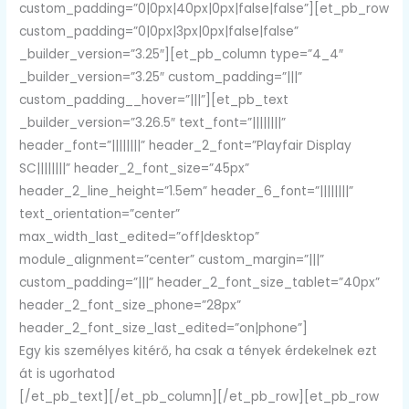
custom_padding=”0|0px|40px|0px|false|false”][et_pb_row
custom_padding=”0|0px|3px|0px|false|false”
_builder_version=”3.25″][et_pb_column type=”4_4″
_builder_version=”3.25″ custom_padding=”|||”
custom_padding__hover=”|||”][et_pb_text
_builder_version=”3.26.5″ text_font=”||||||||”
header_font=”||||||||” header_2_font=”Playfair Display
SC||||||||” header_2_font_size=”45px”
header_2_line_height=”1.5em” header_6_font=”||||||||”
text_orientation=”center”
max_width_last_edited=”off|desktop”
module_alignment=”center” custom_margin=”|||”
custom_padding=”|||” header_2_font_size_tablet=”40px”
header_2_font_size_phone=”28px”
header_2_font_size_last_edited=”on|phone”]
Egy kis személyes kitérő, ha csak a tények érdekelnek ezt
át is ugorhatod
[/et_pb_text][/et_pb_column][/et_pb_row][et_pb_row