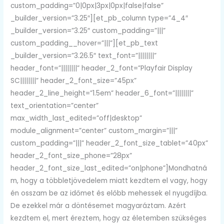
custom_padding=”0|0px|3px|0px|false|false”
_builder_version=”3.25″][et_pb_column type=”4_4″
_builder_version=”3.25″ custom_padding=”|||”
custom_padding__hover=”|||”][et_pb_text
_builder_version=”3.26.5″ text_font=”||||||||”
header_font=”||||||||” header_2_font=”Playfair Display
SC||||||||” header_2_font_size=”45px”
header_2_line_height=”1.5em” header_6_font=”||||||||”
text_orientation=”center”
max_width_last_edited=”off|desktop”
module_alignment=”center” custom_margin=”|||”
custom_padding=”|||” header_2_font_size_tablet=”40px”
header_2_font_size_phone=”28px”
header_2_font_size_last_edited=”on|phone”]Mondhatná
m, hogy a többletjövedelem miatt kezdtem el vagy, hogy
én osszam be az időmet és előbb mehessek el nyugdíjba.
De ezekkel már a döntésemet magyaráztam. Azért
kezdtem el, mert éreztem, hogy az életemben szükséges