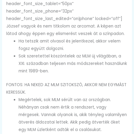
header_font_size_tablet=”50px”
header_font_size_phone=”32px”
header_font_size_last_edited=”on|phone” locked=”off”]
József vagyok és nem titkolom az arcomat. A képen azt
látod ahogy éppen egy elismerést veszek át a színpadon.
Ha tetszik amit olvasol és jelentkezel, akkor velem
fogsz együtt dolgozni.
Sok szeretettel köszöntelek az MLM új világában, a
XXI. században teljesen más módszereket használunk
mint 1989-ben.
FONTOS: HA NEKED AZ MLM SZITOKSZÓ, AKKOR NEM EGYMÁST
KERESSÜK.
Megértelek, sok MLM sérült van az országban.
Néhányan csak nem értik a rendszert, vagy
mérgesek. Vannak olyanok is, akik tényleg valamilyen
átverés áldozatai lettek. Akik pedig átverték őket
egy MLM üzletként adták el a csalásukat.