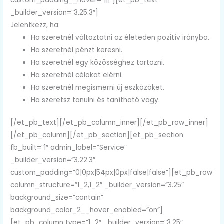
custom_padding__hover=”|||”][et_pb_text
_builder_version=”3.25.3″]
Jelentkezz, ha:
Ha szeretnél változtatni az életeden pozitív irányba.
Ha szeretnél pénzt keresni.
Ha szeretnél egy közösséghez tartozni.
Ha szeretnél célokat elérni.
Ha szeretnél megismerni új eszközöket.
Ha szeretsz tanulni és tanítható vagy.
[/et_pb_text][/et_pb_column_inner][/et_pb_row_inner]
[/et_pb_column][/et_pb_section][et_pb_section
fb_built=”1″ admin_label=”Service”
_builder_version=”3.22.3″
custom_padding=”0|0px|54px|0px|false|false”][et_pb_row
column_structure=”1_2,1_2″ _builder_version=”3.25″
background_size=”contain”
background_color_2__hover_enabled=”on”]
[et_pb_column type=”1_2″ _builder_version=”3.25″