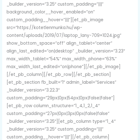
_builder_version=”3.25″ custom_padding=”|||”
background_color__hover_enabled=”on”
custom_padding__hover=”|||”][et_pb_image
src=”https://kotetlenmunka.hu/wp-
content/uploads/2019/07/laptop_lany-709×1024.jpg”
show_bottom_space=”off” align_tablet=”center”
align_last_edited=”on|desktop” _builder_version=”3.23″
max_width_tablet=”54%” max_width_phone=”63%”
max_width_last_edited=”on|phone”][/et_pb_image]
[/et_pb_column][/et_pb_row][/et_pb_section]
[et_pb_section fb_built=”1″ admin_label=”Services”
_builder_version=”3.22.3″
custom_padding=”29px|0px|54px|0px|false|false”]
[et_pb_row column_structure=”1_4,1_2,1_4″
custom_padding=”27px|0px|3px|0px|false|false”
_builder_version=”3.25″][et_pb_column type=”1_4″
_builder_version=”3.25″ custom_padding=”|||”
custom_padding__hover=”|||”][/et_pb_column]