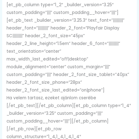
[et_pb_column type=”1_2″ _builder_version=”3.25″
custom_padding=”|||” custom_padding__hover=”|||”]
[et_pb_text _builder_version=”3.25.3″ text_font=”||||||||”
header_font=”||||||||” header_2_font=”Playfair Display
SC||||||||” header_2_font_size=”45px”
header_2_line_height=”1.5em” header_6_font=”||||||||”
text_orientation=”center”
max_width_last_edited=”off|desktop”
module_alignment=”center” custom_margin=”|||”
custom_padding=”|||” header_2_font_size_tablet=”40px”
header_2_font_size_phone=”28px”
header_2_font_size_last_edited=”on|phone”]
Ha velem tartasz, ezeket ajánlom cserébe
[/et_pb_text][/et_pb_column][et_pb_column type=”1_4″
_builder_version=”3.25″ custom_padding=”|||”
custom_padding__hover=”|||”][/et_pb_column]
[/et_pb_row][et_pb_row
column_structure=”1_4,1_4,1_4,1_4″