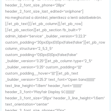
header_2_font_size_phone=”28px”
header_2_font_size_last_edited=”on|phone”]
Ha meghoztad a döntést, jelentkezz a lenti adatbekérőn.
[/et_pb_text][/et_pb_column][/et_pb_row]
[/et_pb_section][et_pb_section fb_built=”1″
admin_label=”Service” _builder_version=”3.22.3″
custom_padding=”30px|0px|0|0px|false|false”][et_pb_row
column_structure=”2_5,3_5″
custom_padding=”0|0px|0|0px|false|false”
_builder_version=”3.25″][et_pb_column type=”2_5″
_builder_version=”3.25″ custom_padding=”|||”
custom_padding__hover=”|||”][et_pb_text
_builder_version=”3.25.3″ text_font=”Open Sans||||||||”
text_line_height=”1.8em” header_font=”||||||||”
header_3_font=”Playfair Display SC||||||||”
header_3_font_size=”26px” header_3_line_height=”1.6em”
text_orientation=”center”
header_3_font_size_phone=”20px”