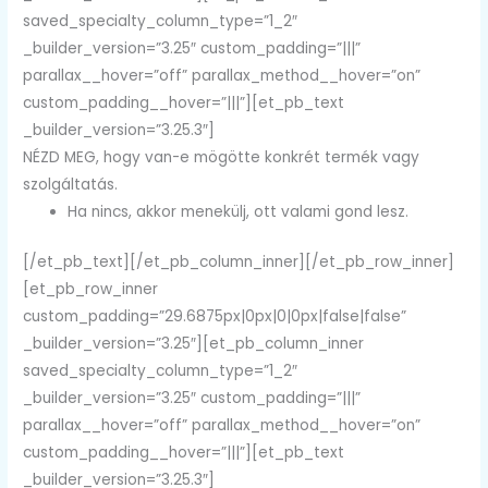
saved_specialty_column_type=”1_2″
_builder_version=”3.25″ custom_padding=”|||”
parallax__hover=”off” parallax_method__hover=”on”
custom_padding__hover=”|||”][et_pb_text
_builder_version=”3.25.3″]
NÉZD MEG, hogy van-e mögötte konkrét termék vagy
szolgáltatás.
Ha nincs, akkor menekülj, ott valami gond lesz.
[/et_pb_text][/et_pb_column_inner][/et_pb_row_inner]
[et_pb_row_inner
custom_padding=”29.6875px|0px|0|0px|false|false”
_builder_version=”3.25″][et_pb_column_inner
saved_specialty_column_type=”1_2″
_builder_version=”3.25″ custom_padding=”|||”
parallax__hover=”off” parallax_method__hover=”on”
custom_padding__hover=”|||”][et_pb_text
_builder_version=”3.25.3″]