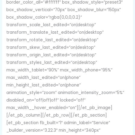
border_color_all=”#ffffff” box_shadow_style=”preset3″
box_shadow_vertical=”70px” box_shadow_blur=”150px”
box_shadow_color=”rgba(0,0,0,0.2)”
transform_scale_last_edited=”on|desktop”
transform_translate_last_edited=”on|desktop”
transform_rotate_last_edited=”on|desktop”
transform_skew_last_edited=”on|desktop”
transform_origin_last_edited=”on|desktop”
transform_styles_last_edited=”on|desktop”
max_width_tablet=”90%” max_width_phone=”95%”
max_width_last_edited=”on|phone”
min_height_last_edited=”on|phone”
animation_style=”zoom” animation_intensity_zoom=”5%”
disabled_on=”off|off|off” locked=”off”
max_width__hover_enabled=”on”][/et_pb_image]
[/et_pb_column][/et_pb_row][/et_pb_section]
[et_pb_section fb_built=”1″ admin_label=”Service”
_builder_version=”3.22.3″ min_height=”340px”