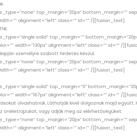
k.
tyle_type=”none” top_margin=”20px” bottom_margin=”” sep_
idth=”” alignment=”left” class=”” id=”” /][fusion_text]
TNE.
yle_type=”single solid” top_margin=”” bottom_margin=”20p
lor=”” width=”130px” alignment=”left” class=”” id=”” /][fusi
alapján személyre szabott hirdetés készül.
tyle_type=”none” top_margin=”20px” bottom_margin=”” sep_
idth=”” alignment=”left” class=”” id=”” /][fusion_text]
yle_type=”single solid” top_margin=”0″ bottom_margin=”20
lor=”” width=”167px” alignment=”left” class=”” id=”” /][fusi
rásokat olvashatnak. Láthatják kivel dolgoznak majd együtt. 
az önéletrajzukat, vagy adják meg az elérhetőségüket.
tyle_type=”none” top_margin=”20px” bottom_margin=”” sep_
idth=”” alignment=”left” class=”” id=”” /][fusion_text]