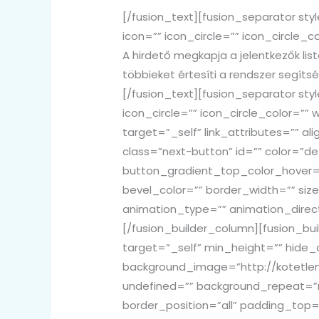
[/fusion_text][fusion_separator st
icon=”” icon_circle=”” icon_circle_co
A hirdető megkapja a jelentkezők list
többieket értesíti a rendszer segíts
[/fusion_text][fusion_separator s
icon_circle=”” icon_circle_color=”” w
target=”_self” link_attributes=”” ali
class=”next-button” id=”” color=”
button_gradient_top_color_hover=
bevel_color=”” border_width=”” size
animation_type=”” animation_direc
[/fusion_builder_column][fusion_bu
target=”_self” min_height=”” hide_
background_image=”http://kotetlen
undefined=”” background_repeat=”n
border_position=”all” padding_top