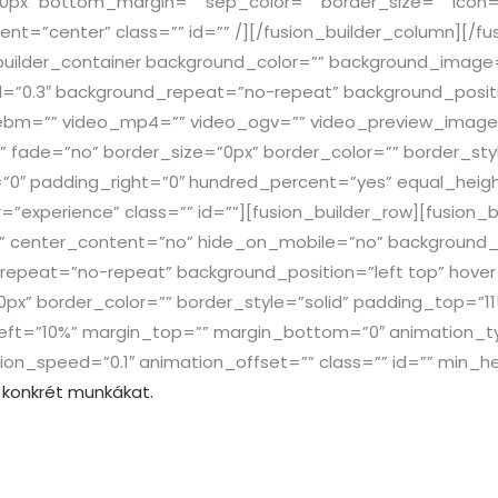
px” bottom_margin=”” sep_color=”” border_size=”” icon=”
ment=”center” class=”” id=”” /][/fusion_builder_column][/fu
n_builder_container background_color=”” background_imag
=”0.3″ background_repeat=”no-repeat” background_positio
ebm=”” video_mp4=”” video_ogv=”” video_preview_image=
 fade=”no” border_size=”0px” border_color=”” border_sty
”0″ padding_right=”0″ hundred_percent=”yes” equal_heig
experience” class=”” id=””][fusion_builder_row][fusion_
o” center_content=”no” hide_on_mobile=”no” background_
peat=”no-repeat” background_position=”left top” hover_
”0px” border_color=”” border_style=”solid” padding_top=”1
eft=”10%” margin_top=”” margin_bottom=”0″ animation_t
on_speed=”0.1″ animation_offset=”” class=”” id=”” min_he
z konkrét munkákat.