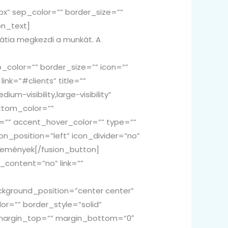
px” sep_color=”” border_size=””
on_text]
mpátia megkezdi a munkát. A
color=”” border_size=”” icon=””
ink=”#clients” title=””
m-visibility,large-visibility”
ottom_color=””
”” accent_hover_color=”” type=””
n_position=”left” icon_divider=”no”
lemények[/fusion_button]
_content=”no” link=””
kground_position=”center center”
r=”” border_style=”solid”
 margin_top=”” margin_bottom=”0″