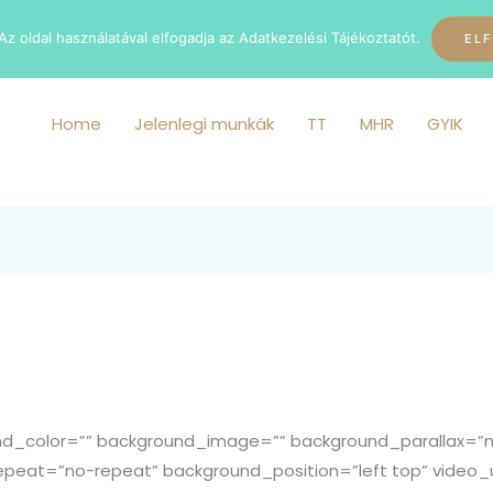
z oldal használatával elfogadja az Adatkezelési Tájékoztatót.
EL
Home
Jelenlegi munkák
TT
MHR
GYIK
und_color=”” background_image=”” background_parallax=”
peat=”no-repeat” background_position=”left top” video_u