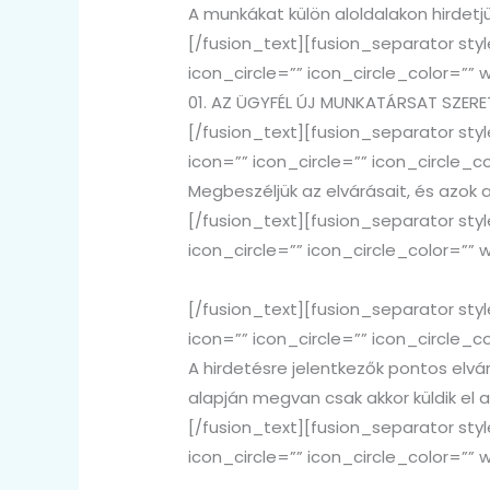
A munkákat külön aloldalakon hirdetjü
[/fusion_text][fusion_separator s
icon_circle=”” icon_circle_color=”” w
01. AZ ÜGYFÉL ÚJ MUNKATÁRSAT SZERE
[/fusion_text][fusion_separator st
icon=”” icon_circle=”” icon_circle_co
Megbeszéljük az elvárásait, és azok 
[/fusion_text][fusion_separator s
icon_circle=”” icon_circle_color=”” w
02. HIRDETÜNK ÉS JELETNKEZNEK.
[/fusion_text][fusion_separator st
icon=”” icon_circle=”” icon_circle_co
A hirdetésre jelentkezők pontos elvá
alapján megvan csak akkor küldik el 
[/fusion_text][fusion_separator s
icon_circle=”” icon_circle_color=”” w
03. KIVÁLASZTÁS.