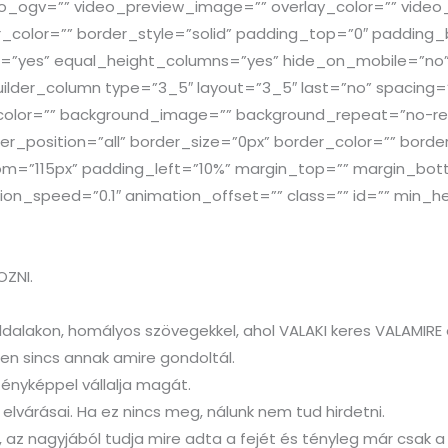
_ogv=”” video_preview_image=”” overlay_color=”” video
r_color=”” border_style=”solid” padding_top=”0″ padding
t=”yes” equal_height_columns=”yes” hide_on_mobile=”no
builder_column type=”3_5″ layout=”3_5″ last=”no” spacing
olor=”” background_image=”” background_repeat=”no-rep
er_position=”all” border_size=”0px” border_color=”” borde
om=”115px” padding_left=”10%” margin_top=”” margin_bot
on_speed=”0.1″ animation_offset=”” class=”” id=”” min_he
OZNI.
ldalakon, homályos szövegekkel, ahol VALAKI keres VALAMIRE 
ben sincs annak amire gondoltál.
 fényképpel vállalja magát.
 elvárásai. Ha ez nincs meg, nálunk nem tud hirdetni.
ik, az nagyjából tudja mire adta a fejét és tényleg már csak a