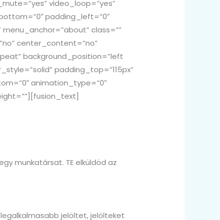
_mute=”yes” video_loop=”yes”
_bottom=”0″ padding_left=”0″
” menu_anchor=”about” class=””
=”no” center_content=”no”
eat” background_position=”left
r_style=”solid” padding_top=”115px”
tom=”0″ animation_type=”0″
ight=””][fusion_text]
egy munkatársat. TE elküldöd az
 legalkalmasabb jelöltet, jelölteket