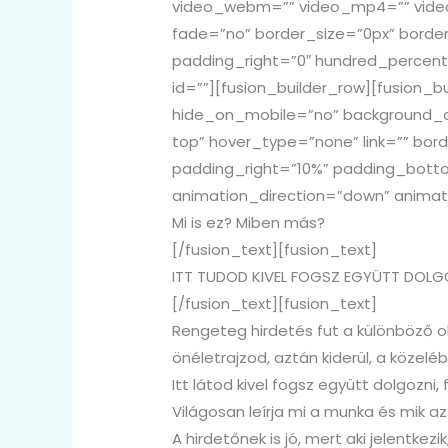
video_webm=”” video_mp4=”” video
fade=”no” border_size=”0px” borde
padding_right=”0″ hundred_percen
id=””][fusion_builder_row][fusion_
hide_on_mobile=”no” background_c
top” hover_type=”none” link=”” bord
padding_right=”10%” padding_bott
animation_direction=”down” animati
Mi is ez? Miben más?
[/fusion_text][fusion_text]
ITT TUDOD KIVEL FOGSZ EGYÜTT DOLG
[/fusion_text][fusion_text]
Rengeteg hirdetés fut a különböző o
önéletrajzod, aztán kiderül, a közelé
Itt látod kivel fogsz együtt dolgozni,
Világosan leírja mi a munka és mik az
A hirdetőnek is jó, mert aki jelentkez