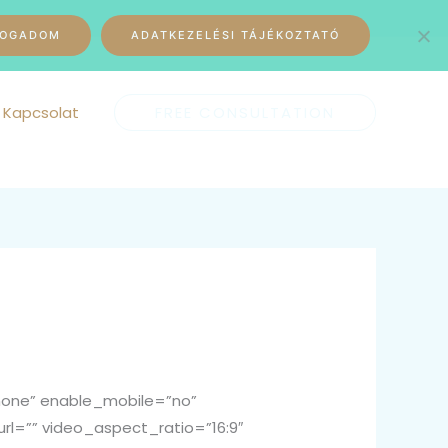
Call Today, Toll Free:
929-242-6868
FOGADOM
ADATKEZELÉSI TÁJÉKOZTATÓ
Kapcsolat
FREE CONSULTATION
none” enable_mobile=”no”
rl=”” video_aspect_ratio=”16:9″