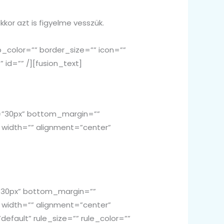
kor azt is figyelme vesszük.
color=”” border_size=”” icon=””
 id=”” /][fusion_text]
társakat, így olyanokkal
n=”30px” bottom_margin=””
” width=”” alignment=”center”
nkatárast 4 órában.
=”30px” bottom_margin=””
” width=”” alignment=”center”
efault” rule_size=”” rule_color=””