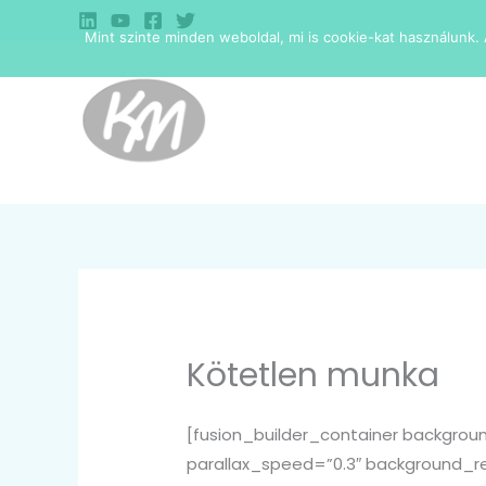
Skip
Mint szinte minden weboldal, mi is cookie-kat használunk. A
to
content
Kötetlen munka
[fusion_builder_container backgro
parallax_speed=”0.3″ background_re