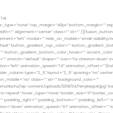
TTAL
tyle_type=”none” top_margin=”40px” bottom_margin=”” sep_
width=”” alignment=”center” class=”” id=”” /][fusion_button 
gnment=”left” modal=”” hide_on_mobile=”small-visibility,mediu
default” button_gradient_top_color=”” button_gradient_b
”” button_gradient_bottom_color_hover=”” accent_color=
=”” stretch=”default” shape=”” icon=”fa-chevron-down” ico
ion=”left” animation_speed=”1.0″ animation_offset=””]Do
ilder_column type=”2_5″ layout=”2_5″ spacing=”no” center
on_mobile=”no” class=”” id=”” background_color=””
munka.hu/wp-content/uploads/2018/04/fenykeppel.jpg” ba
o-repeat” hover_type=”none” border_size=”0″ border_colo
=”” padding_right=”” padding_bottom=”” padding_left=””
tion=”down” animation_speed=”0.1″ animation_offset=”” la