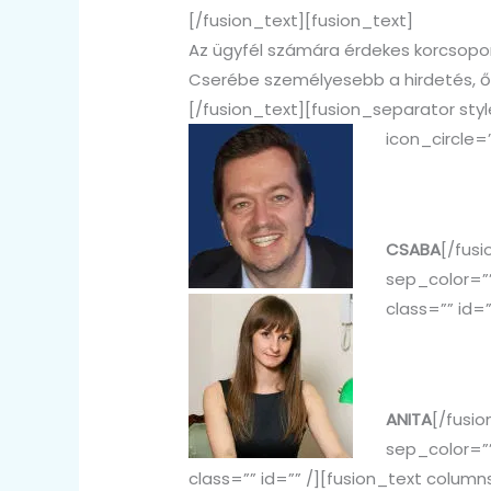
[/fusion_text][fusion_text]
Az ügyfél számára érdekes korcsoport
Cserébe személyesebb a hirdetés, ő v
[/fusion_text][fusion_separator s
icon_circle=
“Sikeres
beszélek,
CSABA
[/fus
sep_color=””
class=”” id=”
“Ügyvédi
Legközele
ANITA
[/fusi
sep_color=””
class=”” id=”” /][fusion_text colum