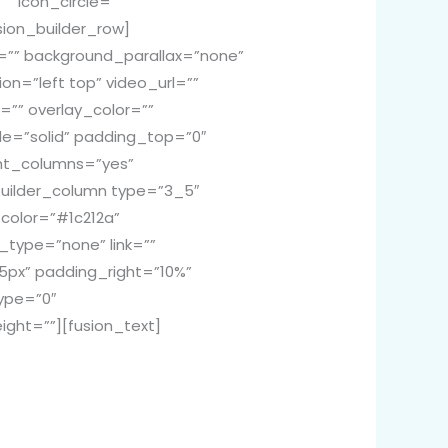
” icon_circle=””
sion_builder_row]
e=”” background_parallax=”none”
n=”left top” video_url=””
”” overlay_color=””
le=”solid” padding_top=”0″
ht_columns=”yes”
builder_column type=”3_5″
color=”#1c212a”
type=”none” link=””
15px” padding_right=”10%”
ype=”0″
ight=””][fusion_text]