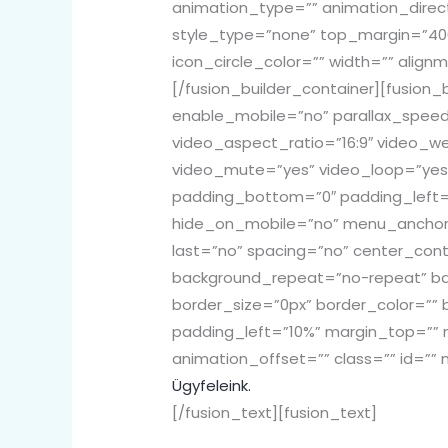
animation_type=”” animation_direc
style_type=”none” top_margin=”400
icon_circle_color=”” width=”” align
[/fusion_builder_container][fusio
enable_mobile=”no” parallax_speed
video_aspect_ratio=”16:9″ video_w
video_mute=”yes” video_loop=”yes”
padding_bottom=”0″ padding_left=
hide_on_mobile=”no” menu_anchor=”c
last=”no” spacing=”no” center_co
background_repeat=”no-repeat” back
border_size=”0px” border_color=”” 
padding_left=”10%” margin_top=”” 
animation_offset=”” class=”” id=”” 
Ügyfeleink.
[/fusion_text][fusion_text]
MI MÁSKÉPP CSINÁLJUK.