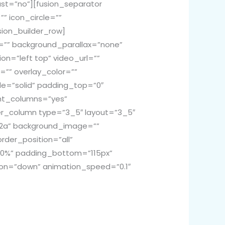
st=”no”][fusion_separator
” icon_circle=””
sion_builder_row]
e=”” background_parallax=”none”
n=”left top” video_url=””
”” overlay_color=””
le=”solid” padding_top=”0″
ht_columns=”yes”
der_column type=”3_5″ layout=”3_5″
32a” background_image=””
rder_position=”all”
”10%” padding_bottom=”115px”
ion=”down” animation_speed=”0.1″