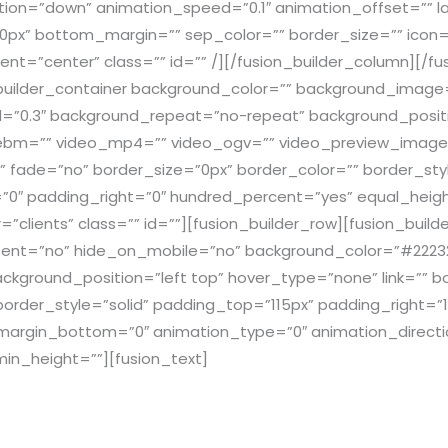
tion=”down” animation_speed=”0.1″ animation_offset=”” la
px” bottom_margin=”” sep_color=”” border_size=”” icon=”
ment=”center” class=”” id=”” /][/fusion_builder_column][/fu
n_builder_container background_color=”” background_imag
=”0.3″ background_repeat=”no-repeat” background_positio
ebm=”” video_mp4=”” video_ogv=”” video_preview_image=
 fade=”no” border_size=”0px” border_color=”” border_sty
”0″ padding_right=”0″ hundred_percent=”yes” equal_heig
lients” class=”” id=””][fusion_builder_row][fusion_buil
ntent=”no” hide_on_mobile=”no” background_color=”#222
ground_position=”left top” hover_type=”none” link=”” bo
border_style=”solid” padding_top=”115px” padding_right=
margin_bottom=”0″ animation_type=”0″ animation_direct
min_height=””][fusion_text]