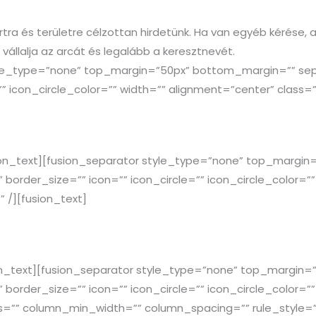
ra és területre célzottan hirdetünk. Ha van egyéb kérése, ak
állalja az arcát és legalább a keresztnevét.
tyle_type=”none” top_margin=”50px” bottom_margin=”” sep_
”” icon_circle_color=”” width=”” alignment=”center” class=””
 hálózatépítő vagyok. Itt keresek új munka
 akiket érdekel a lehetőség.”
ion_text][fusion_separator style_type=”none” top_margi
 border_size=”” icon=”” icon_circle=”” icon_circle_color=”
” /][fusion_text]
 iroda adminisztrációjához kerestem mu
bb is itt és így hirdetek.”
on_text][fusion_separator style_type=”none” top_margin
 border_size=”” icon=”” icon_circle=”” icon_circle_color=”
ns=”” column_min_width=”” column_spacing=”” rule_style=”d