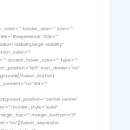
color=”” border_size=”” icon=””
link=”#experience” title=””
m-visibility,large-visibility”
ottom_color=””
”” accent_hover_color=”” type=””
n_position=”left” icon_divider=”no”
lgozzunk[/fusion_button]
_content=”no” link=””
ckground_position=”center center”
r=”” border_style=”solid”
 margin_top=”” margin_bottom=”0″
st=”no”][fusion_separator