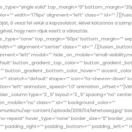
yle_type=”single solid” top_margin=”0″ bottom_margin=”20
lor=”” width=”179px” alignment=”left” class=”” id=”” /][fusi
áját, ő veszi fel velük a kapcsolatot. Akivel kölcsönös a szi
égével, hogy nem rájuk esett a választás.
tyle_type=”none” top_margin=”50px” bottom_margin=”” sep_
idth=”” alignment=”center” class=”” id=”” /][fusion_button l
gnment=”left” modal=”” hide_on_mobile=”small-visibility,mediu
default” button_gradient_top_color=”” button_gradient_b
”” button_gradient_bottom_color_hover=”” accent_color=
=”” stretch=”default” shape=”” icon=”fa-chevron-down” ico
tion=”left” animation_speed=”1.0″ animation_offset=””]Vé
ilder_column type=”2_5″ layout=”2_5″ spacing=”no” center
on_mobile=”no” class=”” id=”” background_color=””
munka.hu/wp-content/uploads/2018/04/lehetoseg.jpg” bac
o-repeat” hover_type=”none” border_size=”0″ border_colo
=”” padding_right=”” padding_bottom=”” padding_left=””