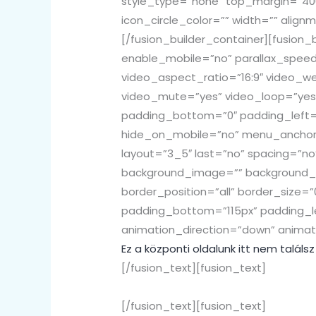
style_type=”none” top_margin=”400
icon_circle_color=”” width=”” align
[/fusion_builder_container][fusio
enable_mobile=”no” parallax_speed
video_aspect_ratio=”16:9″ video_w
video_mute=”yes” video_loop=”yes”
padding_bottom=”0″ padding_left=
hide_on_mobile=”no” menu_anchor=”
layout=”3_5″ last=”no” spacing=”n
background_image=”” background_re
border_position=”all” border_size=
padding_bottom=”115px” padding_l
animation_direction=”down” animati
Ez a központi oldalunk itt nem találs
[/fusion_text][fusion_text]
DE MIÉRT?
[/fusion_text][fusion_text]