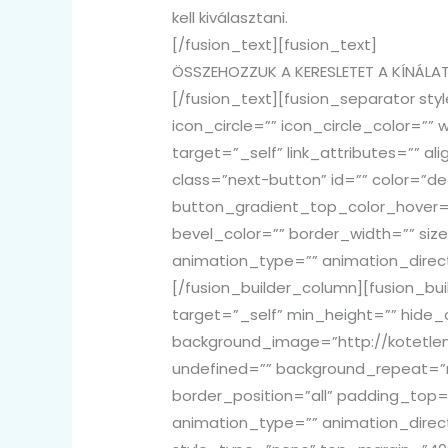
kell kiválasztani.
[/fusion_text][fusion_text]
ÖSSZEHOZZUK A KERESLETET A KÍNÁLA
[/fusion_text][fusion_separator s
icon_circle=”” icon_circle_color=”” 
target=”_self” link_attributes=”” ali
class=”next-button” id=”” color=”
button_gradient_top_color_hover=
bevel_color=”” border_width=”” size
animation_type=”” animation_direct
[/fusion_builder_column][fusion_bu
target=”_self” min_height=”” hide_
background_image=”http://kotetlen
undefined=”” background_repeat=”n
border_position=”all” padding_top
animation_type=”” animation_direc